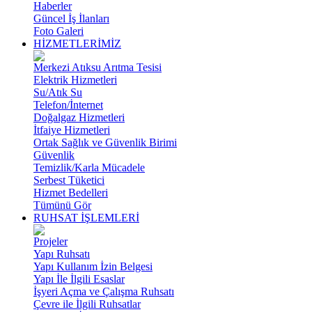
Haberler
Güncel İş İlanları
Foto Galeri
HİZMETLERİMİZ
Merkezi Atıksu Arıtma Tesisi
Elektrik Hizmetleri
Su/Atık Su
Telefon/İnternet
Doğalgaz Hizmetleri
İtfaiye Hizmetleri
Ortak Sağlık ve Güvenlik Birimi
Güvenlik
Temizlik/Karla Mücadele
Serbest Tüketici
Hizmet Bedelleri
Tümünü Gör
RUHSAT İŞLEMLERİ
Projeler
Yapı Ruhsatı
Yapı Kullanım İzin Belgesi
Yapı İle İlgili Esaslar
İşyeri Açma ve Çalışma Ruhsatı
Çevre ile İlgili Ruhsatlar