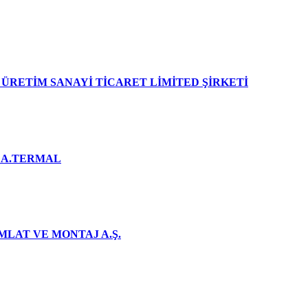
ÜRETİM SANAYİ TİCARET LİMİTED ŞİRKETİ
DA.TERMAL
MLAT VE MONTAJ A.Ş.