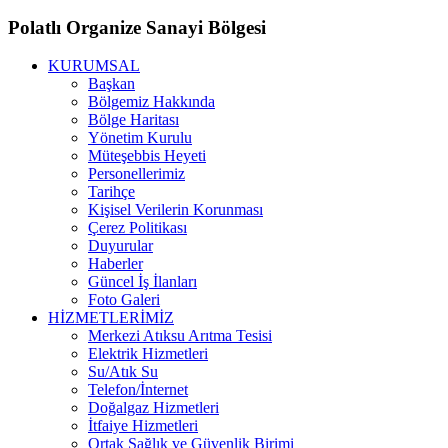
Polatlı Organize Sanayi Bölgesi
KURUMSAL
Başkan
Bölgemiz Hakkında
Bölge Haritası
Yönetim Kurulu
Müteşebbis Heyeti
Personellerimiz
Tarihçe
Kişisel Verilerin Korunması
Çerez Politikası
Duyurular
Haberler
Güncel İş İlanları
Foto Galeri
HİZMETLERİMİZ
Merkezi Atıksu Arıtma Tesisi
Elektrik Hizmetleri
Su/Atık Su
Telefon/İnternet
Doğalgaz Hizmetleri
İtfaiye Hizmetleri
Ortak Sağlık ve Güvenlik Birimi