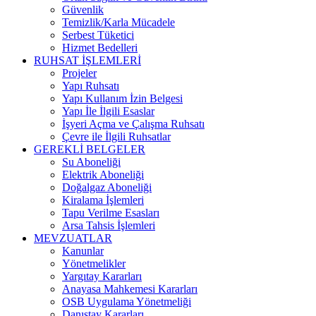
Güvenlik
Temizlik/Karla Mücadele
Serbest Tüketici
Hizmet Bedelleri
RUHSAT İŞLEMLERİ
Projeler
Yapı Ruhsatı
Yapı Kullanım İzin Belgesi
Yapı İle İlgili Esaslar
İşyeri Açma ve Çalışma Ruhsatı
Çevre ile İlgili Ruhsatlar
GEREKLİ BELGELER
Su Aboneliği
Elektrik Aboneliği
Doğalgaz Aboneliği
Kiralama İşlemleri
Tapu Verilme Esasları
Arsa Tahsis İşlemleri
MEVZUATLAR
Kanunlar
Yönetmelikler
Yargıtay Kararları
Anayasa Mahkemesi Kararları
OSB Uygulama Yönetmeliği
Danıştay Kararları