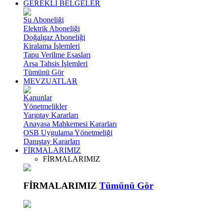
GEREKLİ BELGELER
Su Aboneliği
Elektrik Aboneliği
Doğalgaz Aboneliği
Kiralama İşlemleri
Tapu Verilme Esasları
Arsa Tahsis İşlemleri
Tümünü Gör
MEVZUATLAR
Kanunlar
Yönetmelikler
Yargıtay Kararları
Anayasa Mahkemesi Kararları
OSB Uygulama Yönetmeliği
Danıştay Kararları
FİRMALARIMIZ
FİRMALARIMIZ
FİRMALARIMIZ
Tümünü Gör