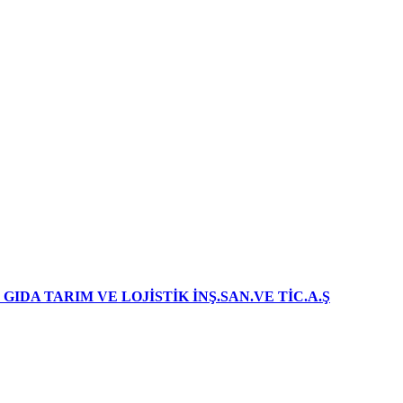
IDA TARIM VE LOJİSTİK İNŞ.SAN.VE TİC.A.Ş