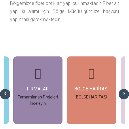
Bölgemizde fiber optik alt yapı bulunmaktadır. Fiber alt
yapı kullanımı için Bölge Müdürlüğümüze başvuru
yapılması gerekmektedir.
FİRMALAR
BÖLGE HARİTASI
‹
›
Tamamlanan Projeleri
BÖLGE HARİTASI
İnceleyin
G
İncele
İncele