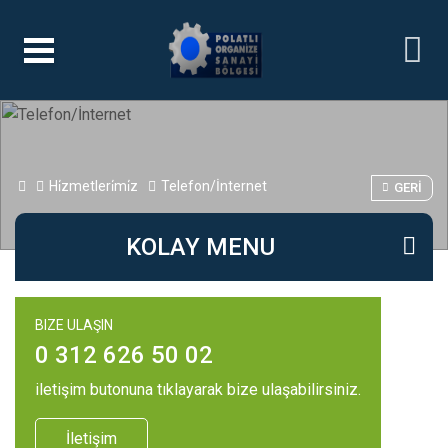
Hi̇zmetleri̇mi̇z
Telefon/İnternet
GERI
KOLAY MENU
BIZE ULAŞIN
0 312 626 50 02
iletişim butonuna tıklayarak bize ulaşabilirsiniz.
İletişim